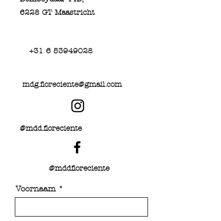
6228
GT Maastricht
+31 6 53949028
mdg.floreciente@gmail.com
@mdd.floreciente
@
mddfloreciente
Voornaam