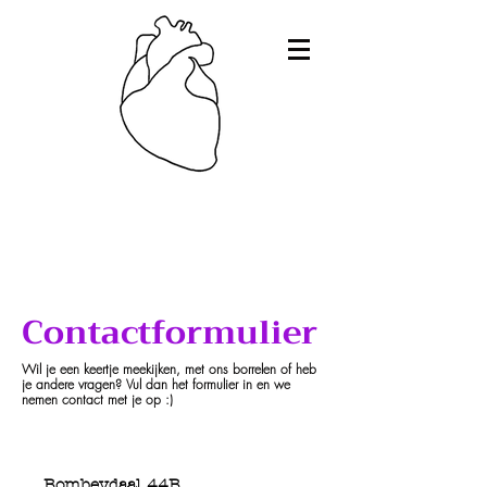
Medisch Dam
es
Disp
uut
F L O R E C I
E
N T
E
SINDS 2
0
06
____________________________________________________________
_____________
_______________________________________
Contactformulier
Wil je een keertje meekijken, met ons borrelen of heb
je andere vragen? Vul dan het formulier in en we
nemen contact met je op :)
Bombeydaal 44B,